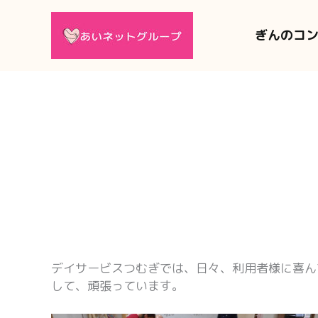
内
容
ぎんのコ
を
ス
キ
ッ
プ
デイサービスつむぎでは、日々、利用者様に喜ん
して、頑張っています。